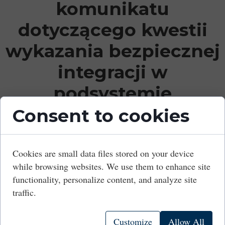
komunikatu
dotyczącego kwestii
wykazania bezpiecznej
integracji w
podsystemie
Sterowanie.
Consent to cookies
28 March 2023
Cookies are small data files stored on your device
while browsing websites. We use them to enhance site
Prezes UTK zaprasza wszystkich
functionality, personalize content, and analyze site
zainteresowanych, a zwłaszcza
traffic.
przedstawicieli branży kolejowej do
przesyłania uwag do
w
komunikatu
Customize
Allow All