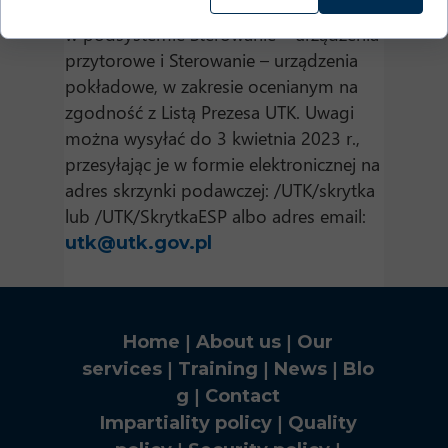
sprawie wykazania bezpiecznej integracji
w podsystemie Sterowanie – urządzenia
przytorowe i Sterowanie – urządzenia
pokładowe, w zakresie ocenianym na
zgodność z Listą Prezesa UTK. Uwagi
można wysyłać do 3 kwietnia 2023 r.,
przesyłając je w formie elektronicznej na
adres skrzynki podawczej: /UTK/skrytka
lub /UTK/SkrytkaESP albo adres email:
utk@utk.gov.pl
|
|
Home
About us
Our
|
|
|
services
Training
News
Blo
|
g
Contact
|
Impartiality policy
Quality