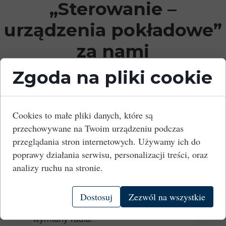
„Sterowanie –
urządzenia pokładowe”
za nami
Zgoda na pliki cookie
03 kwietnia 2023
Z przyjemnością informujemy, że CERTA
Cookies to małe pliki danych, które są
zakończyła kolejną ocenę w obszarze
przechowywane na Twoim urządzeniu podczas
podsystemu „Sterowanie – urządzenia
przeglądania stron internetowych. Używamy ich do
pokładowe”.
poprawy działania serwisu, personalizacji treści, oraz
Tym razem nasi Eksperci potwierdzali
analizy ruchu na stronie.
zgodność z wymaganiami
zmodernizowanej elektrycznej
Dostosuj
Zezwól na wszystkie
lokomotywy typu ES64F4 w obszarze
wymiany radia.