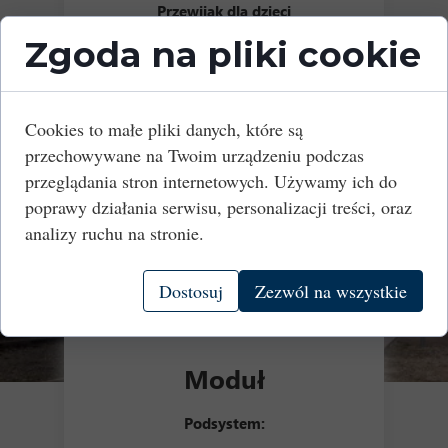
Przewijak dla dzieci
Zgoda na pliki cookie
Urządzenia do wzywania pomocy
Urządzenia wspomagające wsiadanie
Cookies to małe pliki danych, które są
przechowywane na Twoim urządzeniu podczas
przeglądania stron internetowych. Używamy ich do
poprawy działania serwisu, personalizacji treści, oraz
analizy ruchu na stronie.
Dostosuj
Zezwól na wszystkie
Moduł
Podsystem: