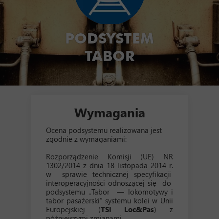
PODSYSTEM
TABOR
Wymagania
Ocena podsystemu realizowana jest
zgodnie z wymaganiami:
Rozporządzenie Komisji (UE) NR
1302/2014 z dnia 18 listopada 2014 r.
w sprawie technicznej specyfikacji
interoperacyjności odnoszącej się do
podsystemu „Tabor — lokomotywy i
tabor pasażerski” systemu kolei w Unii
Europejskiej (
TSI Loc&Pas
) z
późniejszymi zmianami