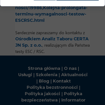
https://www.utk.gov.pl/pl/aktual
nosci/19986,Kolejna-prolongata-
terminu-wymagalnosci-testow-
ESCRSC.html
Serdecznie zapraszamy do kontaktu z
Ośrodkiem Analiz Taboru CERTA
, realizującym dla Państwa
JN Sp. z o.o.
testy ESC / RSC.
|
|
Strona główna
O nas
|
|
Usługi
Szkolenia
Aktualności
|
|
Blog
Kontakt
|
Polityka bezstronności
|
Polityka jakości
Polityka
|
bezpieczeństwa
Informator