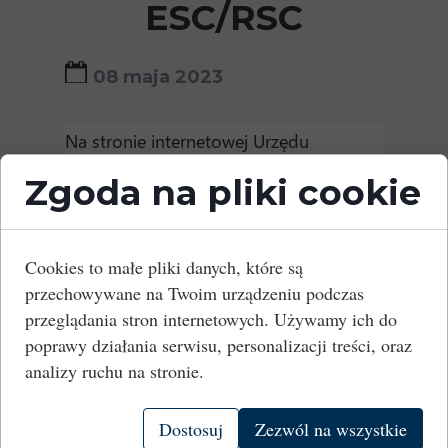
ESC/RSC
08 maja 2023
Na stronie internetowej Urzędu
Transportu Kolejowego pojawiła się
Zgoda na pliki cookie
informacja o kolejnym przedłużenie
terminu wymagalności testów ESC/RSC.
Spółka PKP Polskie Linie Kolejowe S.A. w
Cookies to małe pliki danych, które są
uzgodnieniu z Ministerstwem
przechowywane na Twoim urządzeniu podczas
Infrastruktury postanowiła
przesunąć
przeglądania stron internetowych. Używamy ich do
termin wymagalności testów
poprawy działania serwisu, personalizacji treści, oraz
ESC/RSC na 10 grudnia 2023 r.
analizy ruchu na stronie.
Szczegółowe informacje znajdą Państwo
na stronie Urzędu:
Dostosuj
Zezwól na wszystkie